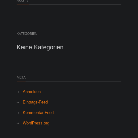
ARCHIV
KATEGORIEN
Keine Kategorien
META
Anmelden
Eintrags-Feed
Kommentar-Feed
Facebook
Twitter
Google+
Instagram
LinkedIn
Dribbble
Pinterest
Flickr
Tumblr
Behan
WordPress.org
Skype
Vimeo
Youtube