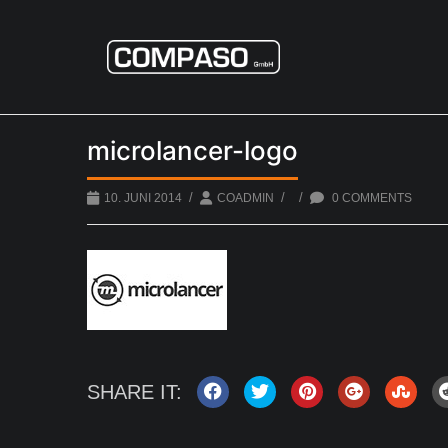
microlancer-logo
/
/
/
10. JUNI 2014
COADMIN
0 COMMENTS
SHARE IT: