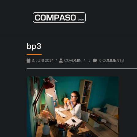
bp3
/
/
/
3. JUNI 2014
COADMIN
0 COMMENTS