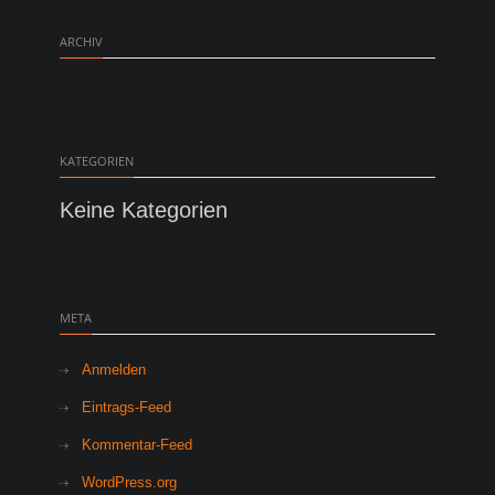
ARCHIV
KATEGORIEN
Keine Kategorien
META
Anmelden
Eintrags-Feed
Kommentar-Feed
Facebook
Twitter
Google+
Instagram
LinkedIn
Dribbble
Pinterest
Flickr
Tumblr
Behan
WordPress.org